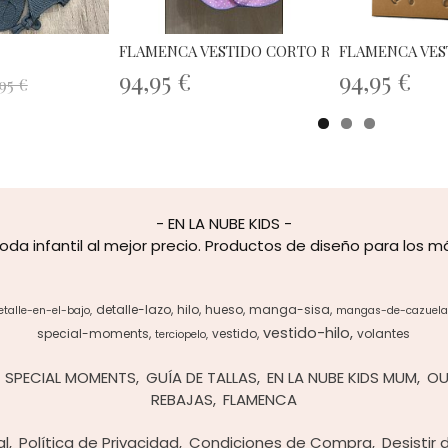
FLAMENCA VESTIDO CORTO ROSA 1A
FLAMENCA VES
94,95 €
94,95 €
95 €
- EN LA NUBE KIDS -
oda infantil al mejor precio. Productos de diseño para los 
detalle-lazo
hilo
hueso
manga-sisa
etalle-en-el-bajo
mangas-de-cazuela
vestido-hilo
special-moments
vestido
volantes
terciopelo
SPECIAL MOMENTS
GUÍA DE TALLAS
EN LA NUBE KIDS MUM
OU
REBAJAS
FLAMENCA
al
Política de Privacidad
Condiciones de Compra
Desistir