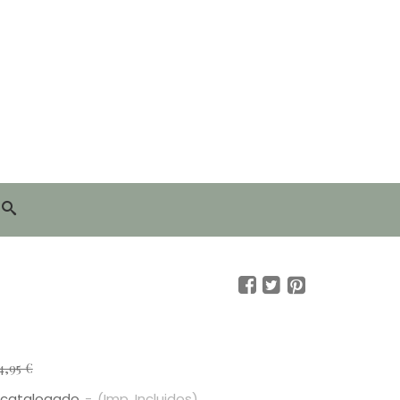
4,95 €
scatalogado
-
(Imp. Incluidos)