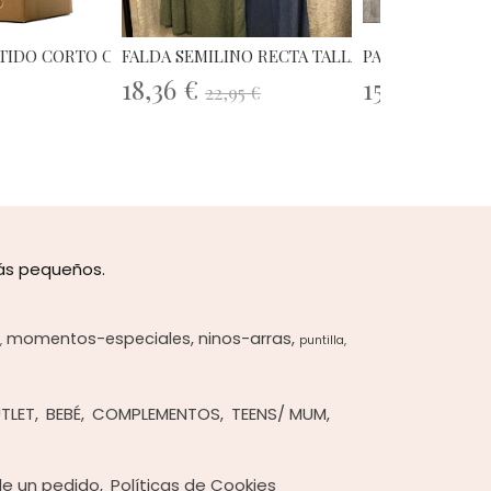
TIDO CORTO CORAL LUNAR...
FALDA SEMILINO RECTA TALLA ÚNICA
PANTALON PAÑU
18,36 €
15,96 €
22,95 €
19,95
más pequeños.
momentos-especiales
ninos-arras
puntilla
TLET
BEBÉ
COMPLEMENTOS
TEENS/ MUM
 de un pedido
Políticas de Cookies