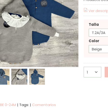
Ver descri
Talla
Color
EBE 0-24M
|
Tags:
|
Comentarios