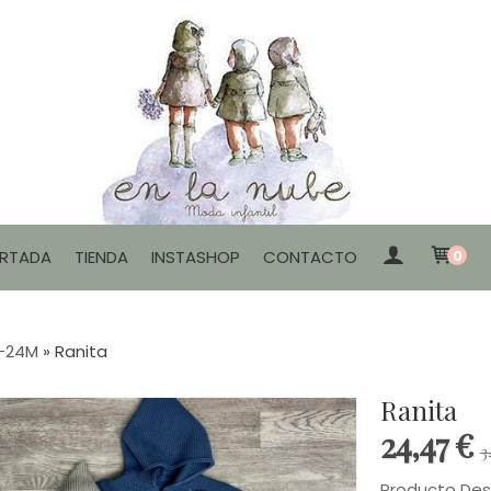
RTADA
TIENDA
INSTASHOP
CONTACTO
0
0-24M
»
Ranita
Ranita
24,47 €
3
Producto De