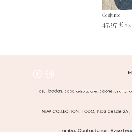
Conjunto
47,97 €
79,
M
bodas
azul
capa
colores
celebraciones
delantal
d
NEW COLLECTION
TODO
KIDS desde 2A
Ir arriba
Contáctanos
Aviso Leg