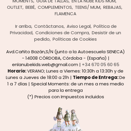
MOMENTS
GUÍA DE TALLAS
EN LA NUBE KIDS MUM
OUTLET
BEBÉ
COMPLEMENTOS
TEENS/ MUM
REBAJAS
FLAMENCA
Ir arriba
Contáctanos
Aviso Legal
Política de
Privacidad
Condiciones de Compra
Desistir de un
pedido
Políticas de Cookies
Avd.Cañito Bazán,S/N (junto a la Autoescuela SENECA)
- 14008 CÓRDOBA, Córdoba - (España) |
enlanubekids.web@gmail.com |
+34 670 05 60 65
Horario:
VERANO; Lunes a Viernes: 10:30h a 13:30h y de
Lunes a Jueves de 18:00 a 21h |
Tiempo de Entrega:
De
1 a 7 días | Special Moments: de un mes a mes medio
para la entrega
(*) Precios con Impuestos incluidos