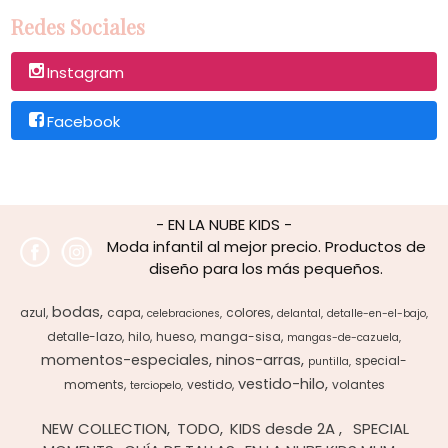
Redes Sociales
Instagram
Facebook
- EN LA NUBE KIDS -
Moda infantil al mejor precio. Productos de
diseño para los más pequeños.
bodas
azul
capa
colores
celebraciones
delantal
detalle-en-el-bajo
detalle-lazo
hilo
hueso
manga-sisa
mangas-de-cazuela
momentos-especiales
ninos-arras
special-
puntilla
vestido-hilo
moments
vestido
volantes
terciopelo
NEW COLLECTION
TODO
KIDS desde 2A
SPECIAL