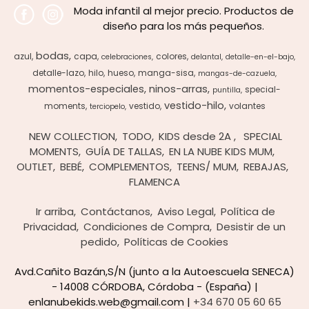
Moda infantil al mejor precio. Productos de
diseño para los más pequeños.
bodas
azul
capa
colores
celebraciones
delantal
detalle-en-el-bajo
detalle-lazo
hilo
hueso
manga-sisa
mangas-de-cazuela
momentos-especiales
ninos-arras
special-
puntilla
vestido-hilo
moments
vestido
volantes
terciopelo
NEW COLLECTION
TODO
KIDS desde 2A
SPECIAL
MOMENTS
GUÍA DE TALLAS
EN LA NUBE KIDS MUM
OUTLET
BEBÉ
COMPLEMENTOS
TEENS/ MUM
REBAJAS
FLAMENCA
Ir arriba
Contáctanos
Aviso Legal
Política de
Privacidad
Condiciones de Compra
Desistir de un
pedido
Políticas de Cookies
Avd.Cañito Bazán,S/N (junto a la Autoescuela SENECA)
- 14008 CÓRDOBA, Córdoba - (España) |
enlanubekids.web@gmail.com |
+34 670 05 60 65