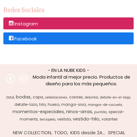
Redes Sociales
Instagram
Facebook
- EN LA NUBE KIDS -
Moda infantil al mejor precio. Productos de
diseño para los más pequeños.
bodas
azul
capa
colores
celebraciones
delantal
detalle-en-el-bajo
detalle-lazo
hilo
hueso
manga-sisa
mangas-de-cazuela
momentos-especiales
ninos-arras
special-
puntilla
vestido-hilo
moments
vestido
volantes
terciopelo
NEW COLLECTION
TODO
KIDS desde 2A
SPECIAL