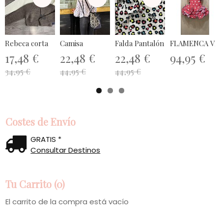
%
%
%
Rebeca corta
Camisa
Falda Pantalón
FLAMENCA VE
17,48 €
22,48 €
22,48 €
94,95 €
34,95 €
44,95 €
44,95 €
Costes de Envío
GRATIS *
Consultar Destinos
Tu Carrito (0)
El carrito de la compra está vacío