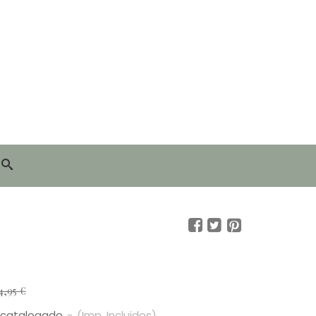
4,95 €
scatalogado
-
(Imp. Incluidos)