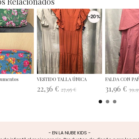
s Relacionados
-20 %
cumentos
VESTIDO TALLA ÚNICA
FALDA CON PA
22,36 €
31,96 €
27,95 €
39,9
- EN LA NUBE KIDS -