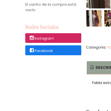
El carrito de la compra está
vacío
Redes Sociales
Instagram
Categoría:
K
Facebook
DESCRI
Falda esta