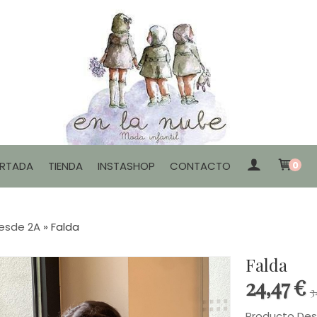
RTADA
TIENDA
INSTASHOP
CONTACTO
0
desde 2A
»
Falda
Falda
24,47 €
3
Producto De