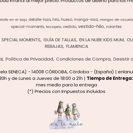
oda infantil al mejor precio. Productos de diseño para los 
detalle-lazo
hilo
hueso
manga-sisa
etalle-en-el-bajo
mangas-de-cazuela
vestido-hilo
special-moments
vestido
volantes
terciopelo
SPECIAL MOMENTS
GUÍA DE TALLAS
EN LA NUBE KIDS MUM
OU
REBAJAS
FLAMENCA
al
Política de Privacidad
Condiciones de Compra
Desistir
cuela SENECA) - 14008 CÓRDOBA, Córdoba - (España) | enla
30h y de Lunes a Jueves de 18:00 a 21h |
Tiempo de Entrega
mes medio para la entrega
(*) Precios con Impuestos incluidos