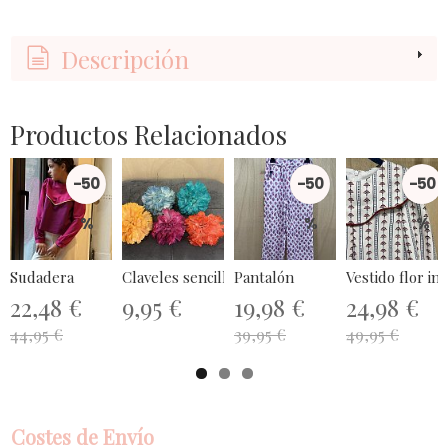
Descripción
Productos Relacionados
-50
-50
-50
%
%
%
Sudadera
Claveles sencillos
Pantalón
Vestido flor ind
22,48 €
9,95 €
19,98 €
24,98 €
44,95 €
39,95 €
49,95 €
Costes de Envío