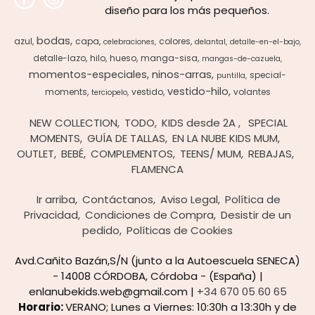
diseño para los más pequeños.
bodas
azul
capa
colores
celebraciones
delantal
detalle-en-el-bajo
detalle-lazo
hilo
hueso
manga-sisa
mangas-de-cazuela
momentos-especiales
ninos-arras
special-
puntilla
vestido-hilo
moments
vestido
volantes
terciopelo
NEW COLLECTION
TODO
KIDS desde 2A
SPECIAL
MOMENTS
GUÍA DE TALLAS
EN LA NUBE KIDS MUM
OUTLET
BEBÉ
COMPLEMENTOS
TEENS/ MUM
REBAJAS
FLAMENCA
Ir arriba
Contáctanos
Aviso Legal
Política de
Privacidad
Condiciones de Compra
Desistir de un
pedido
Políticas de Cookies
Avd.Cañito Bazán,S/N (junto a la Autoescuela SENECA)
- 14008 CÓRDOBA, Córdoba - (España) |
enlanubekids.web@gmail.com |
+34 670 05 60 65
Horario:
VERANO; Lunes a Viernes: 10:30h a 13:30h y de