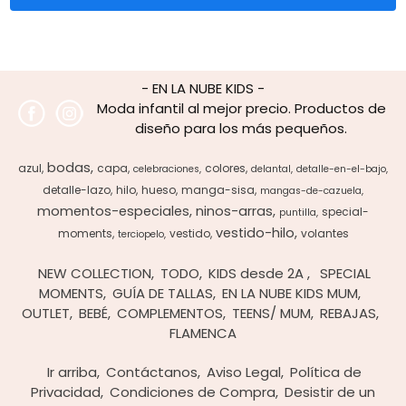
- EN LA NUBE KIDS -
Moda infantil al mejor precio. Productos de
diseño para los más pequeños.
bodas
azul
capa
colores
celebraciones
delantal
detalle-en-el-bajo
detalle-lazo
hilo
hueso
manga-sisa
mangas-de-cazuela
momentos-especiales
ninos-arras
special-
puntilla
vestido-hilo
moments
vestido
volantes
terciopelo
NEW COLLECTION
TODO
KIDS desde 2A
SPECIAL
MOMENTS
GUÍA DE TALLAS
EN LA NUBE KIDS MUM
OUTLET
BEBÉ
COMPLEMENTOS
TEENS/ MUM
REBAJAS
FLAMENCA
Ir arriba
Contáctanos
Aviso Legal
Política de
Privacidad
Condiciones de Compra
Desistir de un