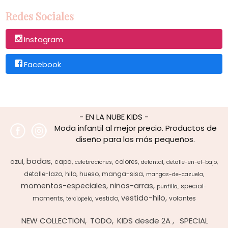
Redes Sociales
Instagram
Facebook
- EN LA NUBE KIDS -
Moda infantil al mejor precio. Productos de
diseño para los más pequeños.
bodas
azul
capa
colores
celebraciones
delantal
detalle-en-el-bajo
detalle-lazo
hilo
hueso
manga-sisa
mangas-de-cazuela
momentos-especiales
ninos-arras
special-
puntilla
vestido-hilo
moments
vestido
volantes
terciopelo
NEW COLLECTION
TODO
KIDS desde 2A
SPECIAL