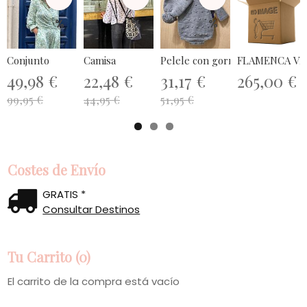
%
%
%
Conjunto
Camisa
Pelele con gorrito gris
FLAMENCA VES
49,98 €
22,48 €
31,17 €
265,00 €
99,95 €
44,95 €
51,95 €
Costes de Envío
GRATIS *
Consultar Destinos
Tu Carrito (0)
El carrito de la compra está vacío