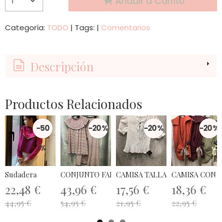
Añadir a Carrito
Categoría:
TODO
|
Tags:
|
Comentarios
Descripción
Productos Relacionados
-50
-20 %
-20 %
-20 %
%
Sudadera
CONJUNTO FALDA Y CAMISA TALLA UNICA
CAMISA TALLA ÚNICA
CAMISA CON 
22,48 €
43,96 €
17,56 €
18,36 €
44,95 €
54,95 €
21,95 €
22,95 €