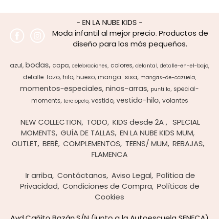
- EN LA NUBE KIDS -
Moda infantil al mejor precio. Productos de
diseño para los más pequeños.
bodas
azul
capa
colores
celebraciones
delantal
detalle-en-el-bajo
detalle-lazo
hilo
hueso
manga-sisa
mangas-de-cazuela
momentos-especiales
ninos-arras
special-
puntilla
vestido-hilo
moments
vestido
volantes
terciopelo
NEW COLLECTION
TODO
KIDS desde 2A
SPECIAL
MOMENTS
GUÍA DE TALLAS
EN LA NUBE KIDS MUM
OUTLET
BEBÉ
COMPLEMENTOS
TEENS/ MUM
REBAJAS
FLAMENCA
Ir arriba
Contáctanos
Aviso Legal
Política de
Privacidad
Condiciones de Compra
Políticas de
Cookies
Avd.Cañito Bazán,S/N (junto a la Autoescuela SENECA)