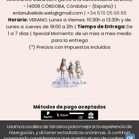
- 14008 CÓRDOBA, Córdoba - (España) |
enlanubekids.web@gmail.com |
+34 670 05 60 65
Horario:
VERANO; Lunes a Viernes: 10:30h a 13:30h y de
Lunes a Jueves de 18:00 a 21h |
Tiempo de Entrega:
De
1 a 7 días | Special Moments: de un mes a mes medio
para la entrega
(*) Precios con Impuestos incluidos
Métodos de pago aceptados
Usamos cookies de terceros para mejorar la experiencia de
navegación, y obtener estadísticas anónimas. Si continúa
En la nube kids
- Copyright © 2026 [22724] - Con la tecnología de Palbin.com
navegando consideramos que acepta el uso de cookies.
OK