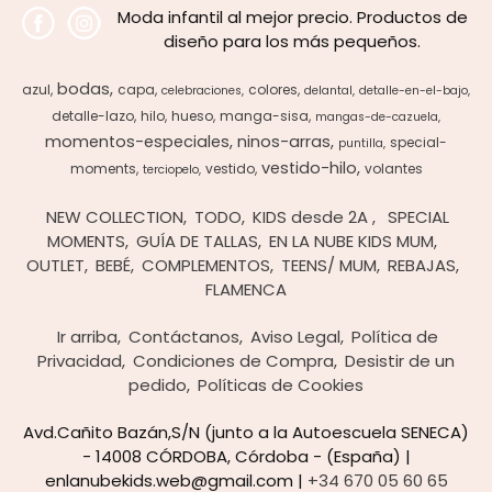
Moda infantil al mejor precio. Productos de
diseño para los más pequeños.
bodas
azul
capa
colores
celebraciones
delantal
detalle-en-el-bajo
detalle-lazo
hilo
hueso
manga-sisa
mangas-de-cazuela
momentos-especiales
ninos-arras
special-
puntilla
vestido-hilo
moments
vestido
volantes
terciopelo
NEW COLLECTION
TODO
KIDS desde 2A
SPECIAL
MOMENTS
GUÍA DE TALLAS
EN LA NUBE KIDS MUM
OUTLET
BEBÉ
COMPLEMENTOS
TEENS/ MUM
REBAJAS
FLAMENCA
Ir arriba
Contáctanos
Aviso Legal
Política de
Privacidad
Condiciones de Compra
Desistir de un
pedido
Políticas de Cookies
Avd.Cañito Bazán,S/N (junto a la Autoescuela SENECA)
- 14008 CÓRDOBA, Córdoba - (España) |
enlanubekids.web@gmail.com |
+34 670 05 60 65