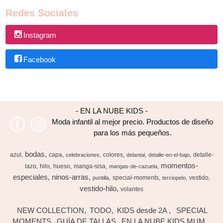
Redes Sociales
Instagram
Facebook
- EN LA NUBE KIDS -
Moda infantil al mejor precio. Productos de diseño
para los más pequeños.
bodas
azul
capa
colores
detalle-
celebraciones
delantal
detalle-en-el-bajo
momentos-
lazo
hilo
hueso
manga-sisa
mangas-de-cazuela
especiales
ninos-arras
special-moments
vestido
puntilla
terciopelo
vestido-hilo
volantes
NEW COLLECTION
TODO
KIDS desde 2A
SPECIAL
MOMENTS
GUÍA DE TALLAS
EN LA NUBE KIDS MUM