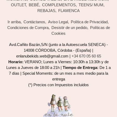
OUTLET
BEBÉ
COMPLEMENTOS
TEENS/ MUM
REBAJAS
FLAMENCA
Ir arriba
Contáctanos
Aviso Legal
Política de Privacidad
Condiciones de Compra
Desistir de un pedido
Políticas de
Cookies
Avd.Cañito Bazán,S/N (junto a la Autoescuela SENECA) -
14008 CÓRDOBA, Córdoba - (España) |
enlanubekids.web@gmail.com |
+34 670 05 60 65
Horario:
VERANO; Lunes a Viernes: 10:30h a 13:30h y de
Lunes a Jueves de 18:00 a 21h |
Tiempo de Entrega:
De 1 a
7 días | Special Moments: de un mes a mes medio para la
entrega
(*) Precios con Impuestos incluidos