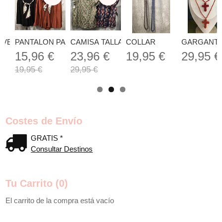
VESTIDO AZUL OSCURO LUNAR...
PANTALON PAÑUELOS TALLA ÚNICA
CAMISA TALLA ÚNICA
COLLAR
GARGANTI
€
15,96 €
23,96 €
19,95 €
29,95 €
19,95 €
29,95 €
Costes de Envío
GRATIS *
Consultar Destinos
Tu Carrito (0)
El carrito de la compra está vacío