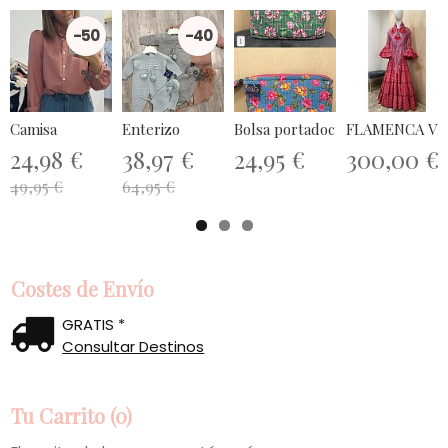
-50
-40
%
%
Camisa
Enterizo
Bolsa portadocumentos
FLAMENCA VE
24,98 €
38,97 €
24,95 €
300,00 €
49,95 €
64,95 €
Costes de Envío
GRATIS *
Consultar Destinos
Tu Carrito (0)