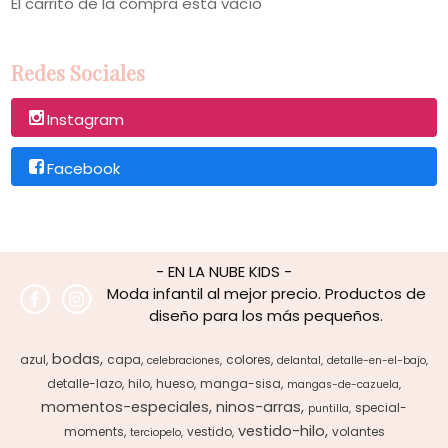
El carrito de la compra está vacío
Redes Sociales
Instagram
Facebook
- EN LA NUBE KIDS -
Moda infantil al mejor precio. Productos de
diseño para los más pequeños.
bodas
azul
capa
colores
celebraciones
delantal
detalle-en-el-bajo
detalle-lazo
hilo
hueso
manga-sisa
mangas-de-cazuela
momentos-especiales
ninos-arras
special-
puntilla
vestido-hilo
moments
vestido
volantes
terciopelo