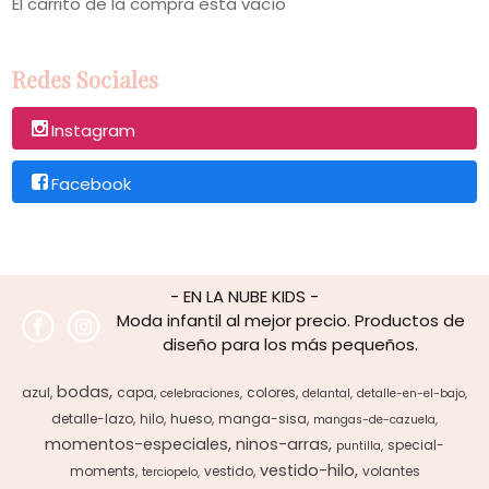
El carrito de la compra está vacío
Redes Sociales
Instagram
Facebook
- EN LA NUBE KIDS -
Moda infantil al mejor precio. Productos de
diseño para los más pequeños.
bodas
azul
capa
colores
celebraciones
delantal
detalle-en-el-bajo
detalle-lazo
hilo
hueso
manga-sisa
mangas-de-cazuela
momentos-especiales
ninos-arras
special-
puntilla
vestido-hilo
moments
vestido
volantes
terciopelo