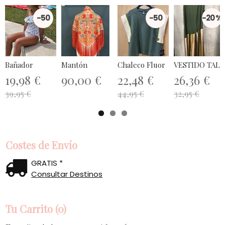
-50
-50
-20 %
%
%
Bañador
Mantón
Chaleco Fluor
VESTIDO TALL
19,98 €
90,00 €
22,48 €
26,36 €
39,95 €
44,95 €
32,95 €
Costes de Envío
GRATIS *
Consultar Destinos
Tu Carrito (0)