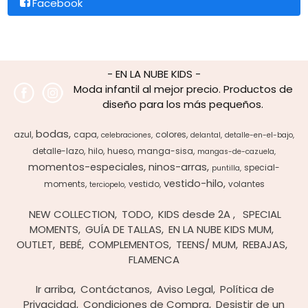
Facebook
- EN LA NUBE KIDS -
Moda infantil al mejor precio. Productos de
diseño para los más pequeños.
bodas
azul
capa
colores
celebraciones
delantal
detalle-en-el-bajo
detalle-lazo
hilo
hueso
manga-sisa
mangas-de-cazuela
momentos-especiales
ninos-arras
special-
puntilla
vestido-hilo
moments
vestido
volantes
terciopelo
NEW COLLECTION
TODO
KIDS desde 2A
SPECIAL
MOMENTS
GUÍA DE TALLAS
EN LA NUBE KIDS MUM
OUTLET
BEBÉ
COMPLEMENTOS
TEENS/ MUM
REBAJAS
FLAMENCA
Ir arriba
Contáctanos
Aviso Legal
Política de
Privacidad
Condiciones de Compra
Desistir de un