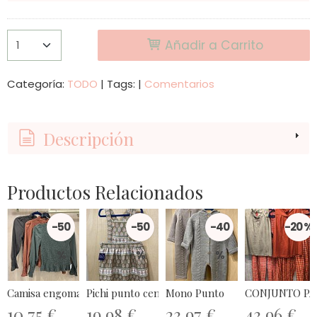
Añadir a Carrito
Categoría:
TODO
|
Tags:
|
Comentarios
Descripción
Productos Relacionados
-50
-50
-40
-20 %
%
%
%
Camisa engomada volantito
Pichi punto cenefas.
Mono Punto
CONJUNTO PA
10,75 €
19,98 €
23,97 €
43,96 €