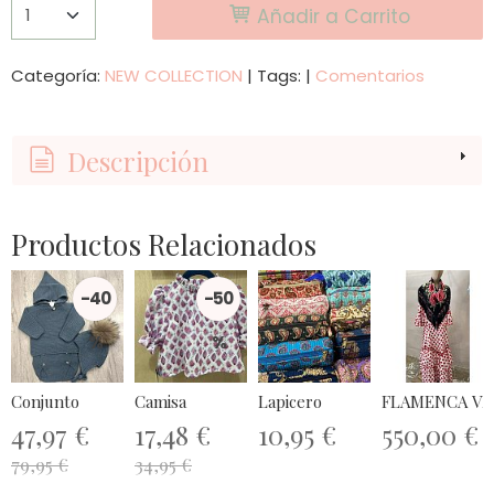
Añadir a Carrito
Categoría:
NEW COLLECTION
|
Tags:
|
Comentarios
Descripción
Productos Relacionados
-40
-50
%
%
Conjunto
Camisa
Lapicero
FLAMENCA VES
47,97 €
17,48 €
10,95 €
550,00 €
79,95 €
34,95 €