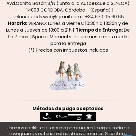
Avd.Cañito Bazán,S/N (junto a la Autoescuela SENECA)
- 14008 CÓRDOBA, Córdoba - (España) |
enlanubekids.web@gmail.com |
+34 670 05 60 65
Horario:
VERANO; Lunes a Viernes: 10:30h a 13:30h y de
Lunes a Jueves de 18:00 a 21h |
Tiempo de Entrega:
De
1 a 7 días | Special Moments: de un mes a mes medio
para la entrega
(*) Precios con Impuestos incluidos
Métodos de pago aceptados
Usamos cookies de terceros para mejorar la experiencia de
navegación, y obtener estadísticas anónimas. Si continúa
En la nube kids
- Copyright © 2026 [22724] - Con la tecnología de Palbin.com