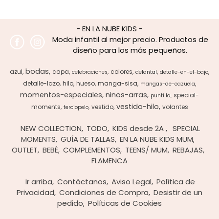
- EN LA NUBE KIDS -
Moda infantil al mejor precio. Productos de
diseño para los más pequeños.
bodas
azul
capa
colores
celebraciones
delantal
detalle-en-el-bajo
detalle-lazo
hilo
hueso
manga-sisa
mangas-de-cazuela
momentos-especiales
ninos-arras
special-
puntilla
vestido-hilo
moments
vestido
volantes
terciopelo
NEW COLLECTION
TODO
KIDS desde 2A
SPECIAL
MOMENTS
GUÍA DE TALLAS
EN LA NUBE KIDS MUM
OUTLET
BEBÉ
COMPLEMENTOS
TEENS/ MUM
REBAJAS
FLAMENCA
Ir arriba
Contáctanos
Aviso Legal
Política de
Privacidad
Condiciones de Compra
Desistir de un
pedido
Políticas de Cookies