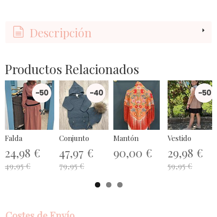
Descripción
Productos Relacionados
-50
-40
-50
%
%
%
Falda
Conjunto
Mantón
Vestido
24,98 €
47,97 €
90,00 €
29,98 €
49,95 €
79,95 €
59,95 €
Costes de Envío