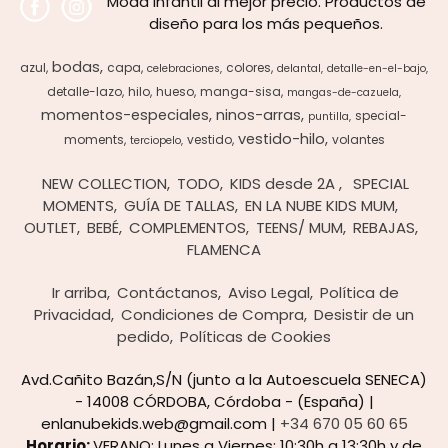
Moda infantil al mejor precio. Productos de
diseño para los más pequeños.
bodas
azul
capa
colores
celebraciones
delantal
detalle-en-el-bajo
detalle-lazo
hilo
hueso
manga-sisa
mangas-de-cazuela
momentos-especiales
ninos-arras
special-
puntilla
vestido-hilo
moments
vestido
volantes
terciopelo
NEW COLLECTION
TODO
KIDS desde 2A
SPECIAL
MOMENTS
GUÍA DE TALLAS
EN LA NUBE KIDS MUM
OUTLET
BEBÉ
COMPLEMENTOS
TEENS/ MUM
REBAJAS
FLAMENCA
Ir arriba
Contáctanos
Aviso Legal
Política de
Privacidad
Condiciones de Compra
Desistir de un
pedido
Políticas de Cookies
Avd.Cañito Bazán,S/N (junto a la Autoescuela SENECA)
- 14008 CÓRDOBA, Córdoba - (España) |
enlanubekids.web@gmail.com |
+34 670 05 60 65
Horario:
VERANO; Lunes a Viernes: 10:30h a 13:30h y de