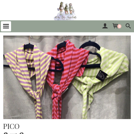
0
PICO