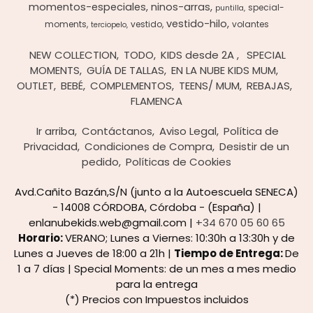
momentos-especiales
ninos-arras
special-
puntilla
vestido-hilo
moments
vestido
volantes
terciopelo
NEW COLLECTION
TODO
KIDS desde 2A
SPECIAL
MOMENTS
GUÍA DE TALLAS
EN LA NUBE KIDS MUM
OUTLET
BEBÉ
COMPLEMENTOS
TEENS/ MUM
REBAJAS
FLAMENCA
Ir arriba
Contáctanos
Aviso Legal
Política de
Privacidad
Condiciones de Compra
Desistir de un
pedido
Políticas de Cookies
Avd.Cañito Bazán,S/N (junto a la Autoescuela SENECA)
- 14008 CÓRDOBA, Córdoba - (España) |
enlanubekids.web@gmail.com |
+34 670 05 60 65
Horario:
VERANO; Lunes a Viernes: 10:30h a 13:30h y de
Lunes a Jueves de 18:00 a 21h |
Tiempo de Entrega:
De
1 a 7 días | Special Moments: de un mes a mes medio
para la entrega
(*) Precios con Impuestos incluidos