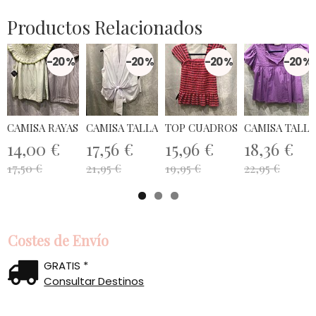
Productos Relacionados
-20 %
-20 %
-20 %
-20 %
CAMISA RAYAS TALLA ÚNICA
CAMISA TALLA ÚNICA
TOP CUADROS TALLA ÚNICA
CAMISA TALLA
14,00 €
17,56 €
15,96 €
18,36 €
17,50 €
21,95 €
19,95 €
22,95 €
Costes de Envío
GRATIS *
Consultar Destinos