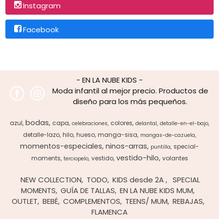
Instagram
Facebook
- EN LA NUBE KIDS -
Moda infantil al mejor precio. Productos de
diseño para los más pequeños.
bodas
azul
capa
colores
celebraciones
delantal
detalle-en-el-bajo
detalle-lazo
hilo
hueso
manga-sisa
mangas-de-cazuela
momentos-especiales
ninos-arras
special-
puntilla
vestido-hilo
moments
vestido
volantes
terciopelo
NEW COLLECTION
TODO
KIDS desde 2A
SPECIAL
MOMENTS
GUÍA DE TALLAS
EN LA NUBE KIDS MUM
OUTLET
BEBÉ
COMPLEMENTOS
TEENS/ MUM
REBAJAS
FLAMENCA