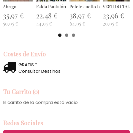
Abrigo
Falda Pantalón
Pelele cuello blanco con gorrito 
VESTIDO TALL
35,97 €
22,48 €
38,97 €
23,96 €
59,95 €
44,95 €
64,95 €
29,95 €
Costes de Envío
GRATIS *
Consultar Destinos
Tu Carrito (0)
El carrito de la compra está vacío
Redes Sociales