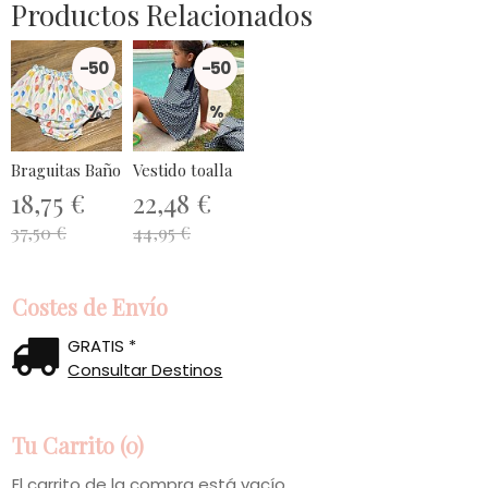
Productos Relacionados
-50
-50
%
%
Braguitas Baño
Vestido toalla
18,75 €
22,48 €
37,50 €
44,95 €
Costes de Envío
GRATIS *
Consultar Destinos
Tu Carrito (0)
El carrito de la compra está vacío