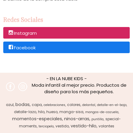
Redes Sociales
Instagram
Facebook
- EN LA NUBE KIDS -
Moda infantil al mejor precio. Productos de
diseño para los más pequeños.
bodas
azul
capa
colores
celebraciones
delantal
detalle-en-el-bajo
detalle-lazo
hilo
hueso
manga-sisa
mangas-de-cazuela
momentos-especiales
ninos-arras
special-
puntilla
vestido-hilo
moments
vestido
volantes
terciopelo