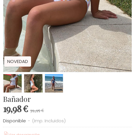
NOVEDAD
Bañador
19,98 €
39,95 €
Disponible
-
(Imp. Incluidos)
Ver descripción