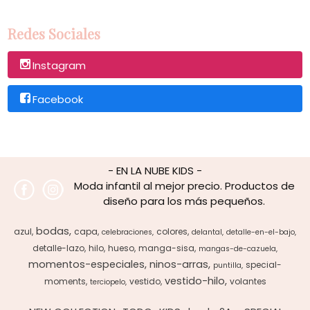
Redes Sociales
Instagram
Facebook
- EN LA NUBE KIDS -
Moda infantil al mejor precio. Productos de
diseño para los más pequeños.
bodas
azul
capa
colores
celebraciones
delantal
detalle-en-el-bajo
detalle-lazo
hilo
hueso
manga-sisa
mangas-de-cazuela
momentos-especiales
ninos-arras
special-
puntilla
vestido-hilo
moments
vestido
volantes
terciopelo