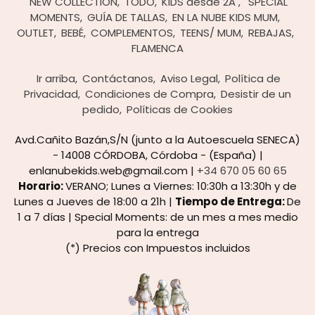
NEW COLLECTION
TODO
KIDS desde 2A
SPECIAL
MOMENTS
GUÍA DE TALLAS
EN LA NUBE KIDS MUM
OUTLET
BEBÉ
COMPLEMENTOS
TEENS/ MUM
REBAJAS
FLAMENCA
Ir arriba
Contáctanos
Aviso Legal
Política de
Privacidad
Condiciones de Compra
Desistir de un
pedido
Políticas de Cookies
Avd.Cañito Bazán,S/N (junto a la Autoescuela SENECA)
- 14008 CÓRDOBA, Córdoba - (España) |
enlanubekids.web@gmail.com |
+34 670 05 60 65
Horario:
VERANO; Lunes a Viernes: 10:30h a 13:30h y de
Lunes a Jueves de 18:00 a 21h |
Tiempo de Entrega:
De
1 a 7 días | Special Moments: de un mes a mes medio
para la entrega
(*) Precios con Impuestos incluidos