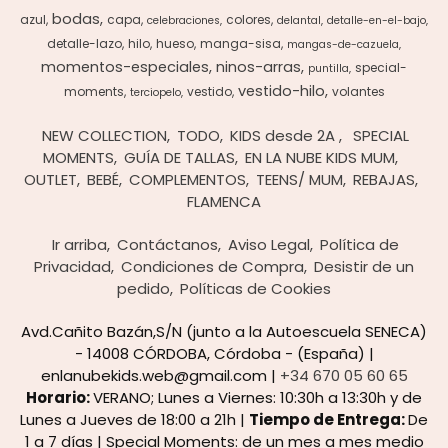
bodas
azul
capa
colores
celebraciones
delantal
detalle-en-el-bajo
detalle-lazo
hilo
hueso
manga-sisa
mangas-de-cazuela
momentos-especiales
ninos-arras
special-
puntilla
vestido-hilo
moments
vestido
volantes
terciopelo
NEW COLLECTION
TODO
KIDS desde 2A
SPECIAL
MOMENTS
GUÍA DE TALLAS
EN LA NUBE KIDS MUM
OUTLET
BEBÉ
COMPLEMENTOS
TEENS/ MUM
REBAJAS
FLAMENCA
Ir arriba
Contáctanos
Aviso Legal
Política de
Privacidad
Condiciones de Compra
Desistir de un
pedido
Políticas de Cookies
Avd.Cañito Bazán,S/N (junto a la Autoescuela SENECA)
- 14008 CÓRDOBA, Córdoba - (España) |
enlanubekids.web@gmail.com |
+34 670 05 60 65
Horario:
VERANO; Lunes a Viernes: 10:30h a 13:30h y de
Lunes a Jueves de 18:00 a 21h |
Tiempo de Entrega:
De
1 a 7 días | Special Moments: de un mes a mes medio