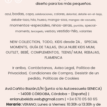
diseño para los más pequeños.
bodas
azul
capa
colores
celebraciones
delantal
detalle-en-el-bajo
detalle-lazo
hilo
hueso
manga-sisa
mangas-de-cazuela
momentos-especiales
ninos-arras
special-
puntilla
vestido-hilo
moments
vestido
volantes
terciopelo
NEW COLLECTION
TODO
KIDS desde 2A
SPECIAL
MOMENTS
GUÍA DE TALLAS
EN LA NUBE KIDS MUM
OUTLET
BEBÉ
COMPLEMENTOS
TEENS/ MUM
REBAJAS
FLAMENCA
Ir arriba
Contáctanos
Aviso Legal
Política de
Privacidad
Condiciones de Compra
Desistir de un
pedido
Políticas de Cookies
Avd.Cañito Bazán,S/N (junto a la Autoescuela SENECA)
- 14008 CÓRDOBA, Córdoba - (España) |
enlanubekids.web@gmail.com |
+34 670 05 60 65
Horario:
VERANO; Lunes a Viernes: 10:30h a 13:30h y de