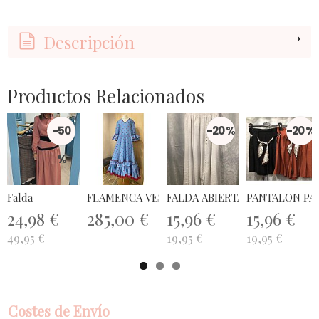
Descripción
Productos Relacionados
-50
-20 %
-20 %
%
Falda
FLAMENCA VESTIDO AZUL LUNAR...
FALDA ABIERTA BOTONES TAL
PANTALON PA
24,98 €
285,00 €
15,96 €
15,96 €
49,95 €
19,95 €
19,95 €
Costes de Envío