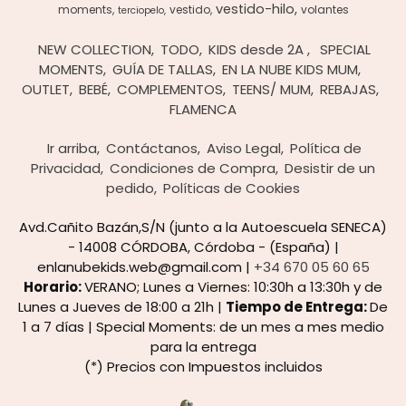
vestido-hilo
moments
vestido
volantes
terciopelo
NEW COLLECTION
TODO
KIDS desde 2A
SPECIAL
MOMENTS
GUÍA DE TALLAS
EN LA NUBE KIDS MUM
OUTLET
BEBÉ
COMPLEMENTOS
TEENS/ MUM
REBAJAS
FLAMENCA
Ir arriba
Contáctanos
Aviso Legal
Política de
Privacidad
Condiciones de Compra
Desistir de un
pedido
Políticas de Cookies
Avd.Cañito Bazán,S/N (junto a la Autoescuela SENECA)
- 14008 CÓRDOBA, Córdoba - (España) |
enlanubekids.web@gmail.com |
+34 670 05 60 65
Horario:
VERANO; Lunes a Viernes: 10:30h a 13:30h y de
Lunes a Jueves de 18:00 a 21h |
Tiempo de Entrega:
De
1 a 7 días | Special Moments: de un mes a mes medio
para la entrega
(*) Precios con Impuestos incluidos