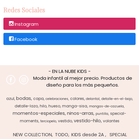
Redes Sociales
Instagram
Facebook
- EN LA NUBE KIDS -
Moda infantil al mejor precio. Productos de
diseño para los más pequeños.
bodas
azul
capa
colores
celebraciones
delantal
detalle-en-el-bajo
detalle-lazo
hilo
hueso
manga-sisa
mangas-de-cazuela
momentos-especiales
ninos-arras
special-
puntilla
vestido-hilo
moments
vestido
volantes
terciopelo
NEW COLLECTION
TODO
KIDS desde 2A
SPECIAL