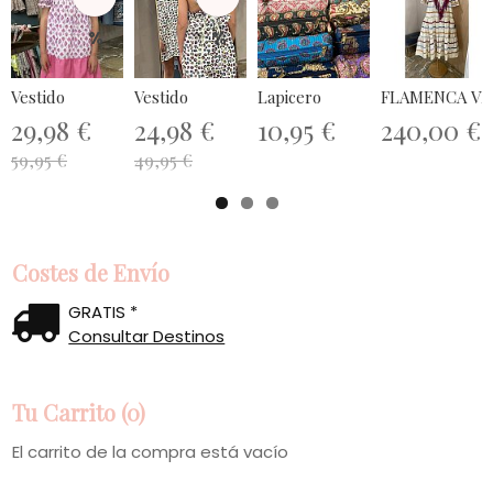
%
%
Vestido
Vestido
Lapicero
FLAMENCA VE
29,98 €
24,98 €
10,95 €
240,00 €
59,95 €
49,95 €
Costes de Envío
GRATIS *
Consultar Destinos
Tu Carrito (0)
El carrito de la compra está vacío