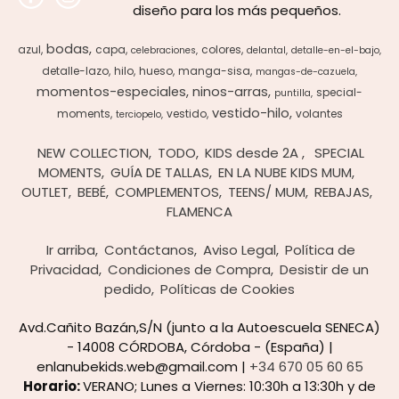
diseño para los más pequeños.
bodas
azul
capa
colores
celebraciones
delantal
detalle-en-el-bajo
detalle-lazo
hilo
hueso
manga-sisa
mangas-de-cazuela
momentos-especiales
ninos-arras
special-
puntilla
vestido-hilo
moments
vestido
volantes
terciopelo
NEW COLLECTION
TODO
KIDS desde 2A
SPECIAL
MOMENTS
GUÍA DE TALLAS
EN LA NUBE KIDS MUM
OUTLET
BEBÉ
COMPLEMENTOS
TEENS/ MUM
REBAJAS
FLAMENCA
Ir arriba
Contáctanos
Aviso Legal
Política de
Privacidad
Condiciones de Compra
Desistir de un
pedido
Políticas de Cookies
Avd.Cañito Bazán,S/N (junto a la Autoescuela SENECA)
- 14008 CÓRDOBA, Córdoba - (España) |
enlanubekids.web@gmail.com |
+34 670 05 60 65
Horario:
VERANO; Lunes a Viernes: 10:30h a 13:30h y de