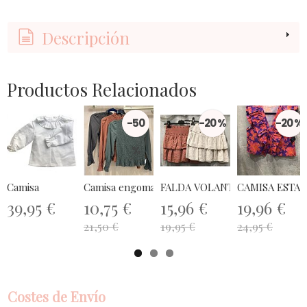
Descripción
Productos Relacionados
-50
-20 %
-20 %
%
Camisa
Camisa engomada volantito
FALDA VOLANTES TALLA ÚNIC
CAMISA ESTA
39,95 €
10,75 €
15,96 €
19,96 €
21,50 €
19,95 €
24,95 €
Costes de Envío