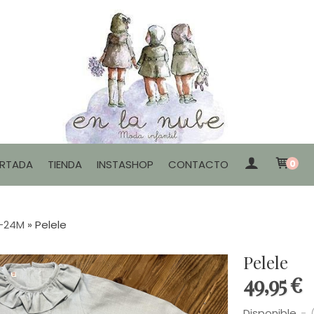
RTADA
TIENDA
INSTASHOP
CONTACTO
0
0-24M
»
Pelele
Pelele
49,95 €
Disponible
-