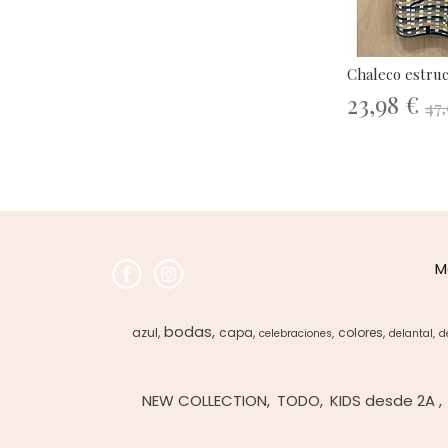
Chaleco estru
23,98 €
47,
M
bodas
azul
capa
colores
celebraciones
delantal
d
NEW COLLECTION
TODO
KIDS desde 2A