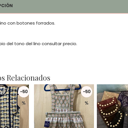
PCIÓN
lino con botones forrados.
o del tono del lino consultar precio.
s Relacionados
-50
-50
%
%