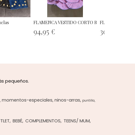
elas
FLAMENCA VESTIDO CORTO ROSA 1A
FLAMENCA VEST
94,95 €
300,00 €
más pequeños.
momentos-especiales
ninos-arras
puntilla
TLET
BEBÉ
COMPLEMENTOS
TEENS/ MUM