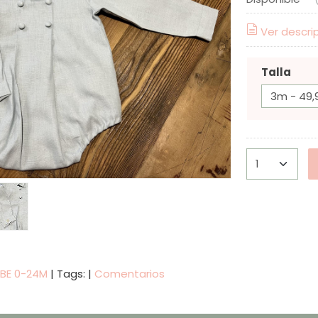
Ver descri
Talla
EBE 0-24M
|
Tags:
|
Comentarios