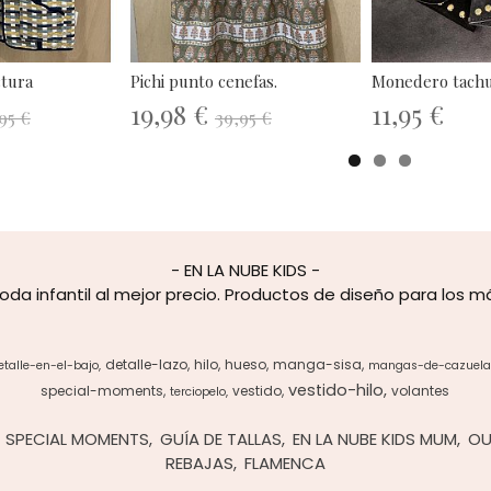
ctura
Pichi punto cenefas.
Monedero tachu
19,98 €
11,95 €
95 €
39,95 €
- EN LA NUBE KIDS -
oda infantil al mejor precio. Productos de diseño para los 
detalle-lazo
hilo
hueso
manga-sisa
etalle-en-el-bajo
mangas-de-cazuela
vestido-hilo
special-moments
vestido
volantes
terciopelo
SPECIAL MOMENTS
GUÍA DE TALLAS
EN LA NUBE KIDS MUM
OU
REBAJAS
FLAMENCA