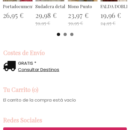
Portadocumentos/ Bolsa ordenador
Sudadera detalle flúor
Mono Punto
FALDA DOBLE
26,95 €
29,98 €
23,97 €
19,96 €
59,95 €
39,95 €
24,95 €
Costes de Envío
GRATIS *
Consultar Destinos
Tu Carrito (0)
El carrito de la compra está vacío
Redes Sociales