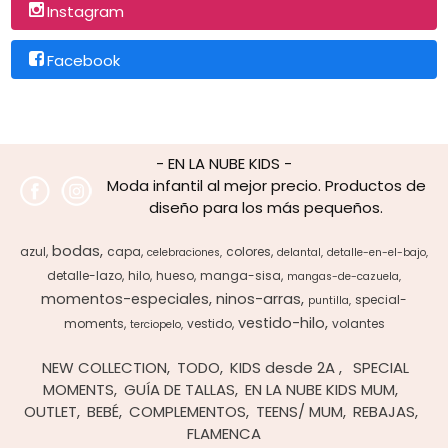
Instagram
Facebook
- EN LA NUBE KIDS -
Moda infantil al mejor precio. Productos de
diseño para los más pequeños.
bodas
azul
capa
colores
celebraciones
delantal
detalle-en-el-bajo
detalle-lazo
hilo
hueso
manga-sisa
mangas-de-cazuela
momentos-especiales
ninos-arras
special-
puntilla
vestido-hilo
moments
vestido
volantes
terciopelo
NEW COLLECTION
TODO
KIDS desde 2A
SPECIAL
MOMENTS
GUÍA DE TALLAS
EN LA NUBE KIDS MUM
OUTLET
BEBÉ
COMPLEMENTOS
TEENS/ MUM
REBAJAS
FLAMENCA