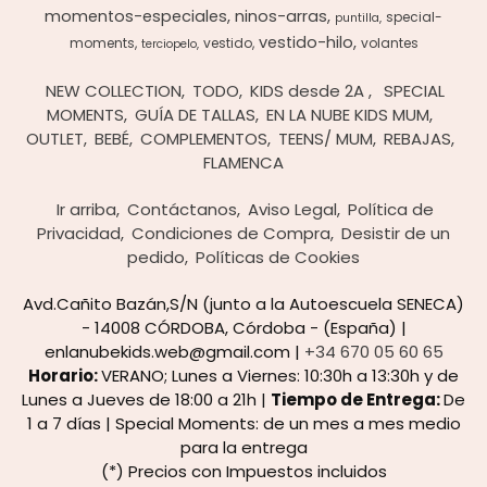
momentos-especiales
ninos-arras
special-
puntilla
vestido-hilo
moments
vestido
volantes
terciopelo
NEW COLLECTION
TODO
KIDS desde 2A
SPECIAL
MOMENTS
GUÍA DE TALLAS
EN LA NUBE KIDS MUM
OUTLET
BEBÉ
COMPLEMENTOS
TEENS/ MUM
REBAJAS
FLAMENCA
Ir arriba
Contáctanos
Aviso Legal
Política de
Privacidad
Condiciones de Compra
Desistir de un
pedido
Políticas de Cookies
Avd.Cañito Bazán,S/N (junto a la Autoescuela SENECA)
- 14008 CÓRDOBA, Córdoba - (España) |
enlanubekids.web@gmail.com |
+34 670 05 60 65
Horario:
VERANO; Lunes a Viernes: 10:30h a 13:30h y de
Lunes a Jueves de 18:00 a 21h |
Tiempo de Entrega:
De
1 a 7 días | Special Moments: de un mes a mes medio
para la entrega
(*) Precios con Impuestos incluidos