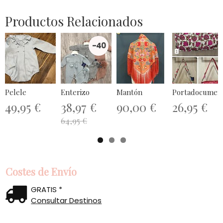
Productos Relacionados
-40
%
Pelele
Enterizo
Mantón
Portadocument
49,95 €
38,97 €
90,00 €
26,95 €
64,95 €
Costes de Envío
GRATIS *
Consultar Destinos