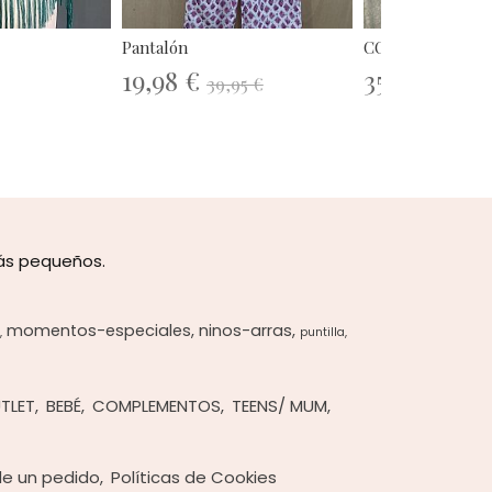
Pantalón
CONJUNTO PANT
19,98 €
35,16 €
39,95 €
43,95
más pequeños.
momentos-especiales
ninos-arras
puntilla
TLET
BEBÉ
COMPLEMENTOS
TEENS/ MUM
 de un pedido
Políticas de Cookies