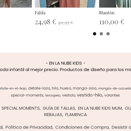
Falda
Mantón
24,98 €
110,00 €
49,95 €
- EN LA NUBE KIDS -
oda infantil al mejor precio. Productos de diseño para los 
detalle-lazo
hilo
hueso
manga-sisa
etalle-en-el-bajo
mangas-de-cazuela
vestido-hilo
special-moments
vestido
volantes
terciopelo
SPECIAL MOMENTS
GUÍA DE TALLAS
EN LA NUBE KIDS MUM
OU
REBAJAS
FLAMENCA
al
Política de Privacidad
Condiciones de Compra
Desistir