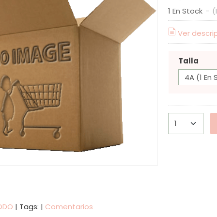
1 En Stock
-
(
Ver descri
Talla
ODO
|
Tags:
|
Comentarios