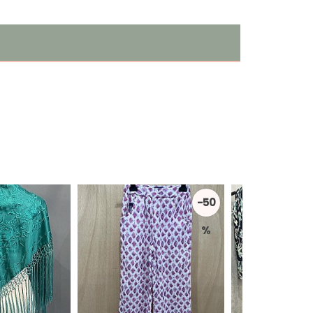
-50
%