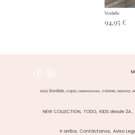
Vestido
94,95 €
M
bodas
azul
capa
colores
celebraciones
delantal
d
NEW COLLECTION
TODO
KIDS desde 2A
Ir arriba
Contáctanos
Aviso Leg