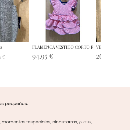
%
is
FLAMENCA VESTIDO CORTO ROSA 1A
VESTIDO TALLA
94,95 €
26,36 €
5 €
32,95
más pequeños.
momentos-especiales
ninos-arras
puntilla