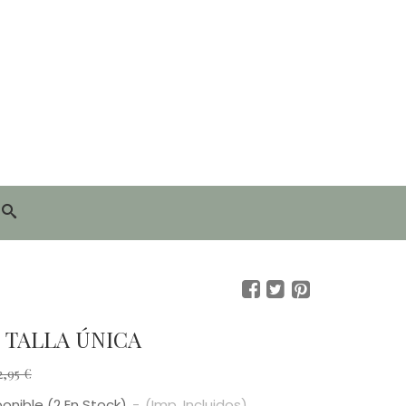
 TALLA ÚNICA
2,95 €
ponible
(2 En Stock)
-
(Imp. Incluidos)