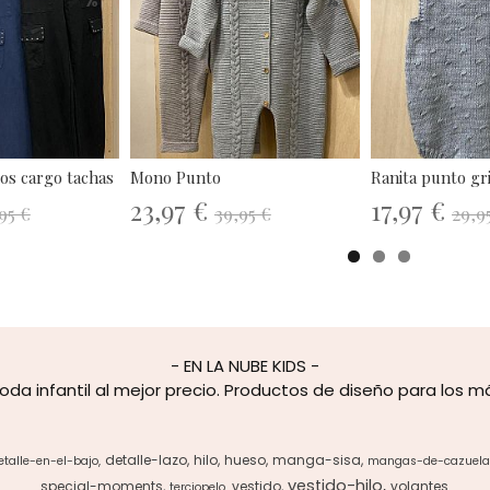
%
%
los cargo tachas
Mono Punto
Ranita punto gr
23,97 €
17,97 €
95 €
39,95 €
29,9
- EN LA NUBE KIDS -
oda infantil al mejor precio. Productos de diseño para los 
detalle-lazo
hilo
hueso
manga-sisa
etalle-en-el-bajo
mangas-de-cazuela
vestido-hilo
special-moments
vestido
volantes
terciopelo