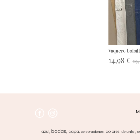
Vaquero bolsil
14,98 €
29,
M
bodas
azul
capa
colores
celebraciones
delantal
d