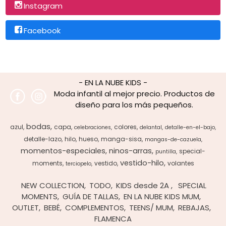
Instagram
Facebook
- EN LA NUBE KIDS -
Moda infantil al mejor precio. Productos de
diseño para los más pequeños.
bodas
azul
capa
colores
celebraciones
delantal
detalle-en-el-bajo
detalle-lazo
hilo
hueso
manga-sisa
mangas-de-cazuela
momentos-especiales
ninos-arras
special-
puntilla
vestido-hilo
moments
vestido
volantes
terciopelo
NEW COLLECTION
TODO
KIDS desde 2A
SPECIAL
MOMENTS
GUÍA DE TALLAS
EN LA NUBE KIDS MUM
OUTLET
BEBÉ
COMPLEMENTOS
TEENS/ MUM
REBAJAS
FLAMENCA