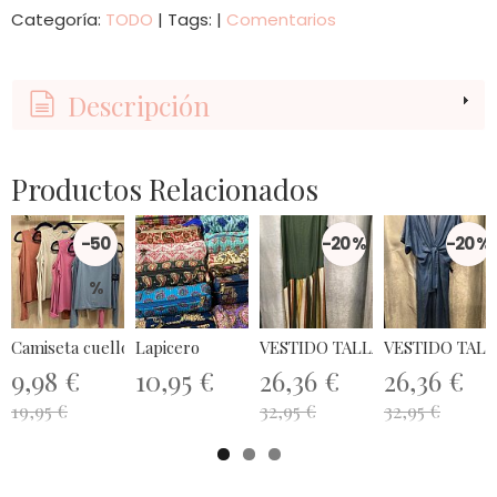
Categoría:
TODO
|
Tags:
|
Comentarios
Descripción
Productos Relacionados
-50
-20 %
-20 %
%
Camiseta cuello caja estrella...
Lapicero
VESTIDO TALLA ÚNICA
VESTIDO TALL
9,98 €
10,95 €
26,36 €
26,36 €
19,95 €
32,95 €
32,95 €