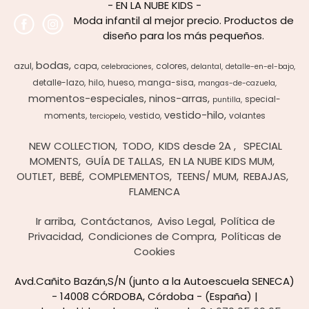
- EN LA NUBE KIDS -
Moda infantil al mejor precio. Productos de
diseño para los más pequeños.
bodas
azul
capa
colores
celebraciones
delantal
detalle-en-el-bajo
detalle-lazo
hilo
hueso
manga-sisa
mangas-de-cazuela
momentos-especiales
ninos-arras
special-
puntilla
vestido-hilo
moments
vestido
volantes
terciopelo
NEW COLLECTION
TODO
KIDS desde 2A
SPECIAL
MOMENTS
GUÍA DE TALLAS
EN LA NUBE KIDS MUM
OUTLET
BEBÉ
COMPLEMENTOS
TEENS/ MUM
REBAJAS
FLAMENCA
Ir arriba
Contáctanos
Aviso Legal
Política de
Privacidad
Condiciones de Compra
Políticas de
Cookies
Avd.Cañito Bazán,S/N (junto a la Autoescuela SENECA)
- 14008 CÓRDOBA, Córdoba - (España) |