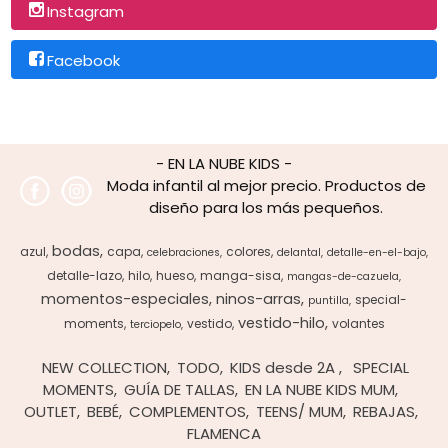
Instagram
Facebook
- EN LA NUBE KIDS -
Moda infantil al mejor precio. Productos de
diseño para los más pequeños.
bodas
azul
capa
colores
celebraciones
delantal
detalle-en-el-bajo
detalle-lazo
hilo
hueso
manga-sisa
mangas-de-cazuela
momentos-especiales
ninos-arras
special-
puntilla
vestido-hilo
moments
vestido
volantes
terciopelo
NEW COLLECTION
TODO
KIDS desde 2A
SPECIAL
MOMENTS
GUÍA DE TALLAS
EN LA NUBE KIDS MUM
OUTLET
BEBÉ
COMPLEMENTOS
TEENS/ MUM
REBAJAS
FLAMENCA