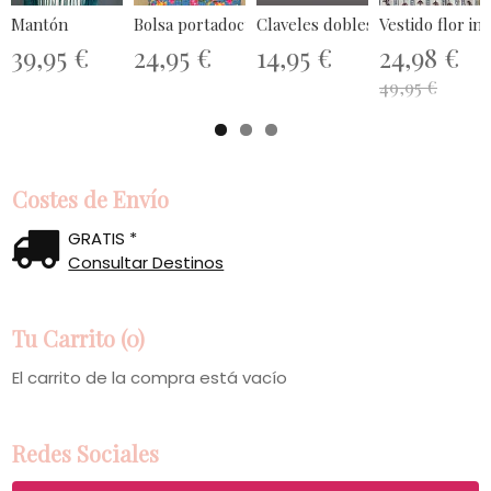
Mantón
Bolsa portadocumentos
Claveles dobles
Vestido flor ind
39,95 €
24,95 €
14,95 €
24,98 €
49,95 €
Costes de Envío
GRATIS *
Consultar Destinos
Tu Carrito (0)
El carrito de la compra está vacío
Redes Sociales