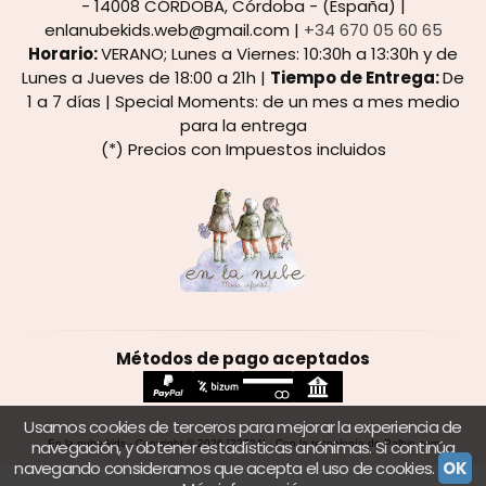
- 14008 CÓRDOBA, Córdoba - (España) |
enlanubekids.web@gmail.com |
+34 670 05 60 65
Horario:
VERANO; Lunes a Viernes: 10:30h a 13:30h y de
Lunes a Jueves de 18:00 a 21h |
Tiempo de Entrega:
De
1 a 7 días | Special Moments: de un mes a mes medio
para la entrega
(*) Precios con Impuestos incluidos
Métodos de pago aceptados
Usamos cookies de terceros para mejorar la experiencia de
navegación, y obtener estadísticas anónimas. Si continúa
En la nube kids
- Copyright © 2026 [22724] - Con la tecnología de Palbin.com
navegando consideramos que acepta el uso de cookies.
OK