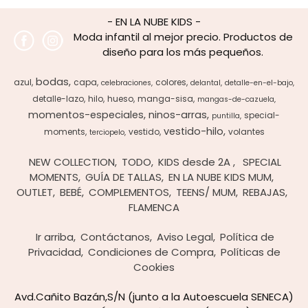
- EN LA NUBE KIDS -
Moda infantil al mejor precio. Productos de
diseño para los más pequeños.
bodas
azul
capa
colores
celebraciones
delantal
detalle-en-el-bajo
detalle-lazo
hilo
hueso
manga-sisa
mangas-de-cazuela
momentos-especiales
ninos-arras
special-
puntilla
vestido-hilo
moments
vestido
volantes
terciopelo
NEW COLLECTION
TODO
KIDS desde 2A
SPECIAL
MOMENTS
GUÍA DE TALLAS
EN LA NUBE KIDS MUM
OUTLET
BEBÉ
COMPLEMENTOS
TEENS/ MUM
REBAJAS
FLAMENCA
Ir arriba
Contáctanos
Aviso Legal
Política de
Privacidad
Condiciones de Compra
Políticas de
Cookies
Avd.Cañito Bazán,S/N (junto a la Autoescuela SENECA)