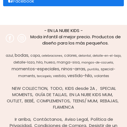
Facebook
- EN LA NUBE KIDS -
Moda infantil al mejor precio. Productos de
diseño para los más pequeños.
bodas
azul
capa
colores
celebraciones
delantal
detalle-en-el-bajo
detalle-lazo
hilo
hueso
manga-sisa
mangas-de-cazuela
momentos-especiales
ninos-arras
special-
puntilla
vestido-hilo
moments
vestido
volantes
terciopelo
NEW COLLECTION
TODO
KIDS desde 2A
SPECIAL
MOMENTS
GUÍA DE TALLAS
EN LA NUBE KIDS MUM
OUTLET
BEBÉ
COMPLEMENTOS
TEENS/ MUM
REBAJAS
FLAMENCA
Ir arriba
Contáctanos
Aviso Legal
Política de
Privacidad
Condiciones de Compra
Desistir de un