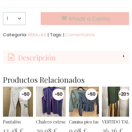
Añadir a Carrito
Categoría:
REBAJAS
|
Tags:
|
Comentarios
Descripción
Productos Relacionados
-50
-50
-50
-20 %
%
%
%
Pantalón
Chaleco estructura bungavilla
Camisa pico tachas
VESTIDO TALL
12,48 €
29,98 €
9,98 €
26,36 €