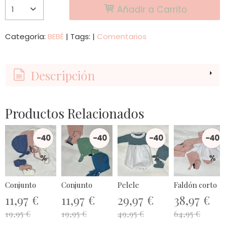
Añadir a Carrito
Categoría:
BEBÉ
|
Tags:
|
Comentarios
Descripción
Productos Relacionados
-40
-40
-40
-40
%
%
%
%
Conjunto
Conjunto
Pelele
Faldón corto
11,97 €
11,97 €
29,97 €
38,97 €
19,95 €
19,95 €
49,95 €
64,95 €