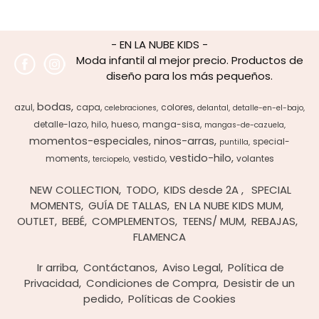
- EN LA NUBE KIDS -
Moda infantil al mejor precio. Productos de
diseño para los más pequeños.
bodas
azul
capa
colores
celebraciones
delantal
detalle-en-el-bajo
detalle-lazo
hilo
hueso
manga-sisa
mangas-de-cazuela
momentos-especiales
ninos-arras
special-
puntilla
vestido-hilo
moments
vestido
volantes
terciopelo
NEW COLLECTION
TODO
KIDS desde 2A
SPECIAL
MOMENTS
GUÍA DE TALLAS
EN LA NUBE KIDS MUM
OUTLET
BEBÉ
COMPLEMENTOS
TEENS/ MUM
REBAJAS
FLAMENCA
Ir arriba
Contáctanos
Aviso Legal
Política de
Privacidad
Condiciones de Compra
Desistir de un
pedido
Políticas de Cookies