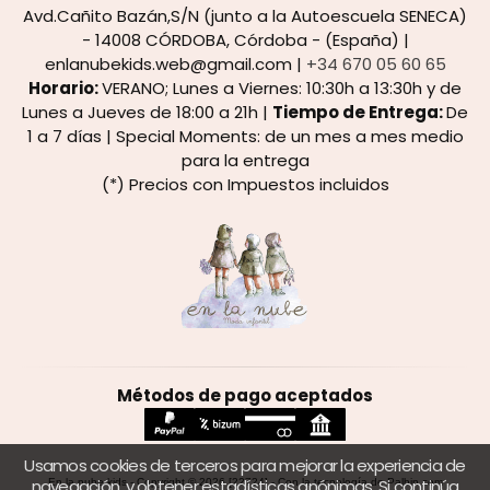
Avd.Cañito Bazán,S/N (junto a la Autoescuela SENECA)
- 14008 CÓRDOBA, Córdoba - (España) |
enlanubekids.web@gmail.com |
+34 670 05 60 65
Horario:
VERANO; Lunes a Viernes: 10:30h a 13:30h y de
Lunes a Jueves de 18:00 a 21h |
Tiempo de Entrega:
De
1 a 7 días | Special Moments: de un mes a mes medio
para la entrega
(*) Precios con Impuestos incluidos
Métodos de pago aceptados
Usamos cookies de terceros para mejorar la experiencia de
navegación, y obtener estadísticas anónimas. Si continúa
En la nube kids
- Copyright © 2026 [22724] - Con la tecnología de Palbin.com