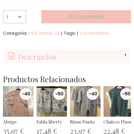
No Disponible
Categoría:
KIDS desde 2A
|
Tags:
|
Comentarios
Descripción
Productos Relacionados
-40
-50
-40
-50
%
%
%
%
Abrigo
Falda liberty
Mono Punto
Chaleco Fluor
35,97 €
17,48 €
23,97 €
22,48 €