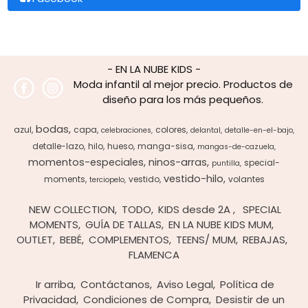
- EN LA NUBE KIDS -
Moda infantil al mejor precio. Productos de
diseño para los más pequeños.
bodas
azul
capa
colores
celebraciones
delantal
detalle-en-el-bajo
detalle-lazo
hilo
hueso
manga-sisa
mangas-de-cazuela
momentos-especiales
ninos-arras
special-
puntilla
vestido-hilo
moments
vestido
volantes
terciopelo
NEW COLLECTION
TODO
KIDS desde 2A
SPECIAL
MOMENTS
GUÍA DE TALLAS
EN LA NUBE KIDS MUM
OUTLET
BEBÉ
COMPLEMENTOS
TEENS/ MUM
REBAJAS
FLAMENCA
Ir arriba
Contáctanos
Aviso Legal
Política de
Privacidad
Condiciones de Compra
Desistir de un