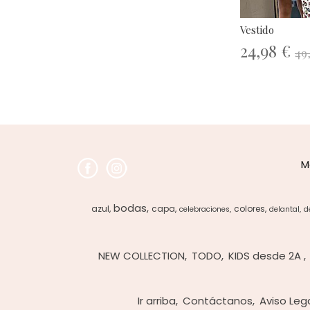
Vestido
24,98 €
49
M
bodas
azul
capa
colores
celebraciones
delantal
d
NEW COLLECTION
TODO
KIDS desde 2A
Ir arriba
Contáctanos
Aviso Leg