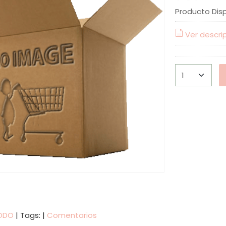
Producto Dis
Ver descri
ODO
|
Tags:
|
Comentarios