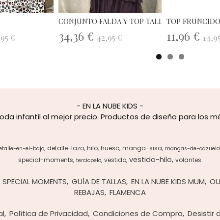
CONJUNTO FALDA Y TOP TALLA UNICA
TOP FRUNCIDO
34,36 €
11,96 €
,95 €
42,95 €
14,9
- EN LA NUBE KIDS -
oda infantil al mejor precio. Productos de diseño para los 
detalle-lazo
hilo
hueso
manga-sisa
etalle-en-el-bajo
mangas-de-cazuela
vestido-hilo
special-moments
vestido
volantes
terciopelo
SPECIAL MOMENTS
GUÍA DE TALLAS
EN LA NUBE KIDS MUM
OU
REBAJAS
FLAMENCA
al
Política de Privacidad
Condiciones de Compra
Desistir