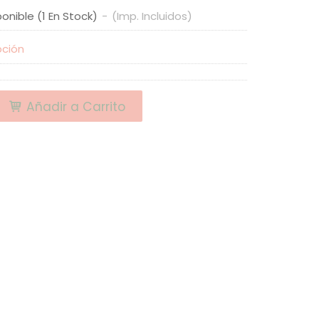
ponible
(1 En Stock)
-
(Imp. Incluidos)
pción
Añadir a Carrito